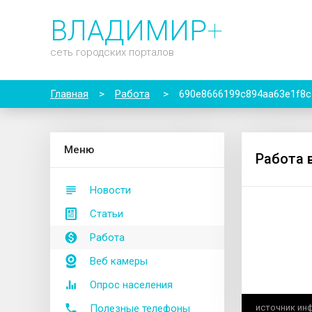
ВЛАДИМИР
+
сеть городских порталов
Главная
>
Работа
>
690e8666199c894aa63e1f8c
М
еню
Работа 
Новости
Статьи
Работа
Веб камеры
Опрос населения
Полезные телефоны
источник ин