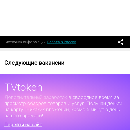
источник информации
Работа в России
Следующие вакансии
TVtoken
Дополнительный заработок
в свободное время за
просмотр обзоров товаров и услуг. Получай деньги
на карту! Никаких вложений, кроме 5 минут в день
вашего времени!
Перейти на сайт