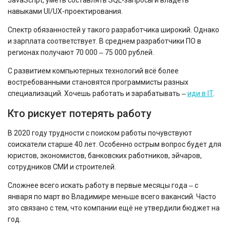
JavaScript, уметь составлять SQL-запросы и владеть
навыками UI/UX-проектирования.
Спектр обязанностей у такого разработчика широкий. Однако
и зарплата соответствует. В среднем разработчики ПО в
регионах получают 70 000 ‒ 75 000 рублей.
С развитием компьютерных технологий всё более
востребованными становятся программисты разных
специализаций. Хочешь работать и зарабатывать ‒
иди в IT
.
Кто рискует потерять работу
В 2020 году трудности с поиском работы почувствуют
соискатели старше 40 лет. Особенно острым вопрос будет для
юристов, экономистов, банковских работников, эйчаров,
сотрудников СМИ и строителей.
Сложнее всего искать работу в первые месяцы года ‒ с
января по март во Владимире меньше всего вакансий. Часто
это связано с тем, что компании ещё не утвердили бюджет на
год.