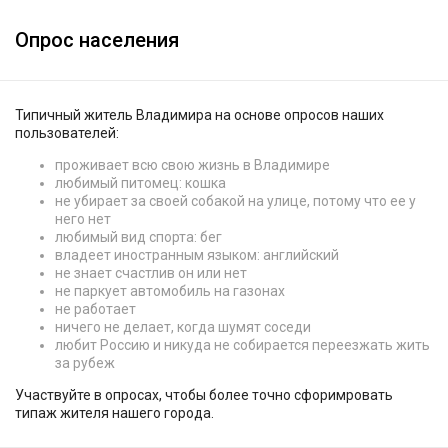
Опрос населения
Типичный житель Владимира на основе опросов наших
пользователей:
проживает всю свою жизнь в Владимире
любимый питомец: кошка
не убирает за своей собакой на улице, потому что ее у
него нет
любимый вид спорта: бег
владеет иностранным языком: английский
не знает счастлив он или нет
не паркует автомобиль на газонах
не работает
ничего не делает, когда шумят соседи
любит Россию и никуда не собирается переезжать жить
за рубеж
Участвуйте в опросах, чтобы более точно сфоримровать
типаж жителя нашего города.