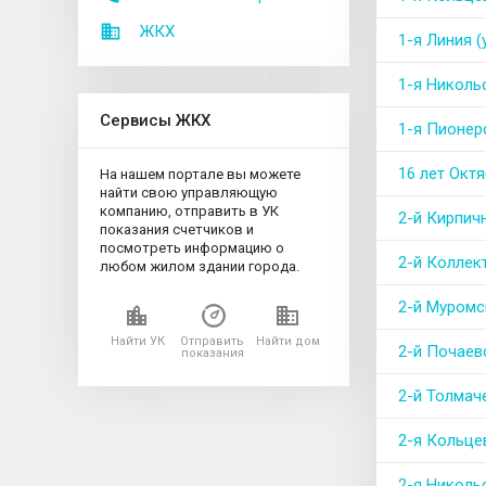
ЖКХ
1-я Линия (
1-я Никольс
Сервисы ЖКХ
1-я Пионерс
16 лет Октя
На нашем портале вы можете
найти свою управляющую
компанию, отправить в УК
2-й Кирпич
показания счетчиков и
посмотреть информацию о
2-й Коллек
любом жилом здании города.
2-й Муромс
Найти УК
Отправить
Найти дом
2-й Почаев
показания
2-й Толмач
2-я Кольцев
2-я Никольс