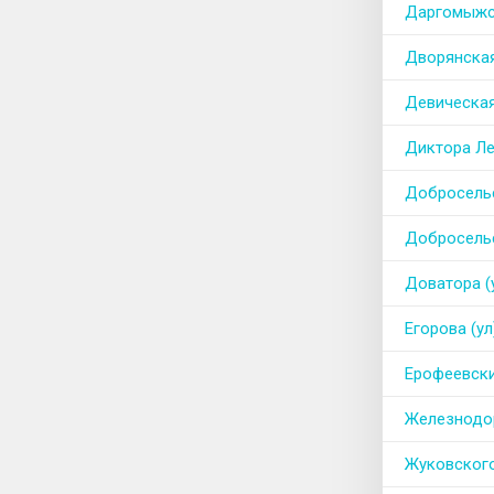
Даргомыжск
Дворянская
Девическая
Диктора Ле
Добросельс
Добросельс
Доватора (
Егорова (ул
Ерофеевски
Железнодор
Жуковского