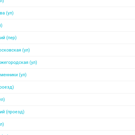
л)
ва (ул)
л)
ий (пер)
сковская (ул)
жегородская (ул)
менники (ул)
роезд)
ул)
ий (проезд)
л)