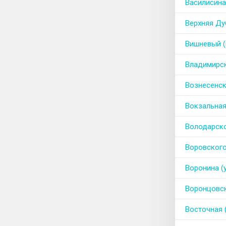
Василисина 
Верхняя Ду
Вишневый (
Владимирск
Вознесенск
Вокзальная
Володарско
Воровского
Воронина (
Воронцовск
Восточная (