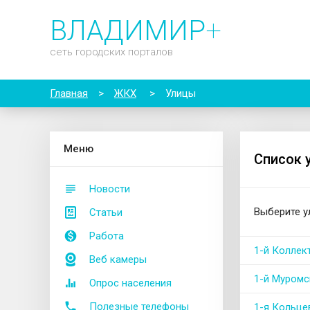
ВЛАДИМИР
+
сеть городских порталов
Главная
>
ЖКХ
>
Улицы
М
еню
Список 
Новости
Выберите у
Статьи
Работа
1-й Коллек
Веб камеры
1-й Муромс
Опрос населения
Полезные телефоны
1-я Кольцев