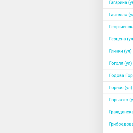
Гагарина (у
Гастелло (у
Георгиевска
Герцена (ул
Глинки (ул)
Гоголя (ул)
Годова Гора
Горная (ул)
Горького (у
Гражданска
Грибоедова