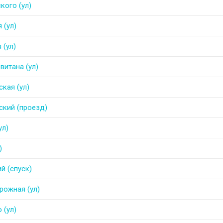
ого (ул)
 (ул)
 (ул)
витана (ул)
кая (ул)
кий (проезд)
ул)
)
й (спуск)
ожная (ул)
 (ул)