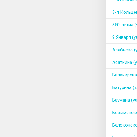
3-я Кольцев
850-летия (
9 Января (у
Алябьева (
Асаткина (у
Балакирева 
Батурина (у
Баумана (ул
Безыменско
Белоконско