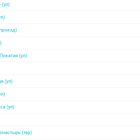
 (ул)
ул)
проезд)
)
Покатая (ул)
я (ул)
ул)
са (ул)
онастырь (тер)