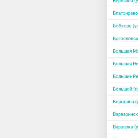
Березина (у
Благонраво
Бобкова (у
Богословск
Большая Мо
Большая Ни
Большие Ре
Большой (п
Бородина (
Варваринск
Варварка (у