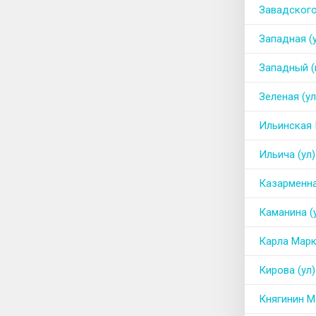
Завадского
Западная (
Западный (
Зеленая (ул
Ильинская 
Ильича (ул)
Казарменна
Каманина (
Карла Марк
Кирова (ул)
Княгинин М