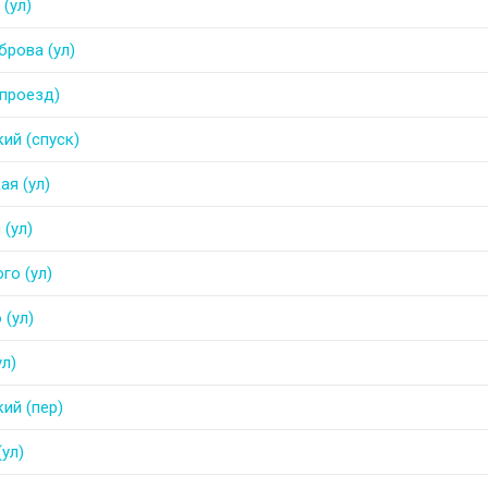
(ул)
брова (ул)
проезд)
ий (спуск)
ая (ул)
 (ул)
го (ул)
 (ул)
ул)
ий (пер)
ул)