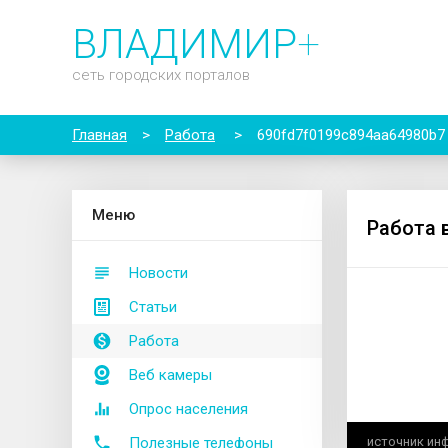
ВЛАДИМИР
+
сеть городских порталов
Главная
>
Работа
>
690fd7f0199c894aa64980b7
М
еню
Работа 
Новости
Статьи
Работа
Веб камеры
Опрос населения
Полезные телефоны
источник ин