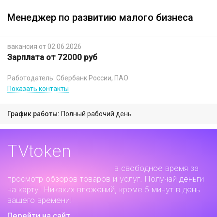
Менеджер по развитию малого бизнеса
вакансия от 02.06.2026
Зарплата от 72000 руб
Работодатель: Сбербанк России, ПАО
Показать контакты
График работы:
Полный рабочий день
TVtoken
Дополнительный заработок
в свободное время за
просмотр обзоров товаров и услуг. Получай деньги
на карту! Никаких вложений, кроме 5 минут в день
вашего времени!
Перейти на сайт