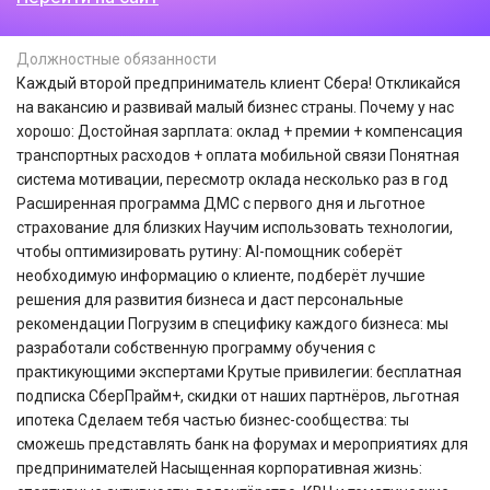
Должностные обязанности
Каждый второй предприниматель клиент Сбера! Откликайся
на вакансию и развивай малый бизнес страны. Почему у нас
хорошо: Достойная зарплата: оклад + премии + компенсация
транспортных расходов + оплата мобильной связи Понятная
система мотивации, пересмотр оклада несколько раз в год
Расширенная программа ДМС с первого дня и льготное
страхование для близких Научим использовать технологии,
чтобы оптимизировать рутину: AI-помощник соберёт
необходимую информацию о клиенте, подберёт лучшие
решения для развития бизнеса и даст персональные
рекомендации Погрузим в специфику каждого бизнеса: мы
разработали собственную программу обучения с
практикующими экспертами Крутые привилегии: бесплатная
подписка СберПрайм+, скидки от наших партнёров, льготная
ипотека Сделаем тебя частью бизнес-сообщества: ты
сможешь представлять банк на форумах и мероприятиях для
предпринимателей Насыщенная корпоративная жизнь: