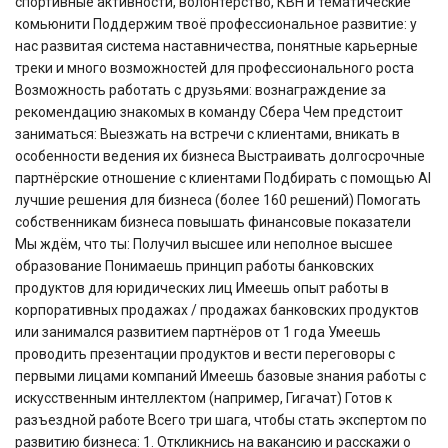
спортивные активности, волонтёрство, КВН и тематические
комьюнити Поддержим твоё профессиональное развитие: у
нас развитая система наставничества, понятные карьерные
треки и много возможностей для профессионального роста
Возможность работать с друзьями: вознаграждение за
рекомендацию знакомых в команду Сбера Чем предстоит
заниматься: Выезжать на встречи с клиентами, вникать в
особенности ведения их бизнеса Выстраивать долгосрочные
партнёрские отношение с клиентами Подбирать с помощью AI
лучшие решения для бизнеса (более 160 решений) Помогать
собственникам бизнеса повышать финансовые показатели
Мы ждём, что ты: Получил высшее или неполное высшее
образование Понимаешь принцип работы банковских
продуктов для юридических лиц Имеешь опыт работы в
корпоративных продажах / продажах банковских продуктов
или занимался развитием партнёров от 1 года Умеешь
проводить презентации продуктов и вести переговоры с
первыми лицами компаний Имеешь базовые знания работы с
искусственным интеллектом (например, Гигачат) Готов к
разъездной работе Всего три шага, чтобы стать экспертом по
развитию бизнеса: 1. Откликнись на вакансию и расскажи о