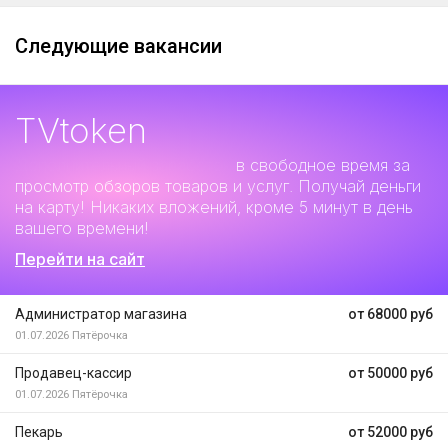
Следующие вакансии
TVtoken
Дополнительный заработок
в свободное время за
просмотр обзоров товаров и услуг. Получай деньги
на карту! Никаких вложений, кроме 5 минут в день
вашего времени!
Перейти на сайт
Администратор магазина
от 68000 руб
01.07.2026
Пятёрочка
Продавец-кассир
от 50000 руб
01.07.2026
Пятёрочка
Пекарь
от 52000 руб