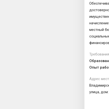
Обеспечива
достоверно
имуществен
начисление
местный бю
социальные
финансиров
Требования
Образован
Опыт рабо
Адрес мест
Владимирск
улица, дом: