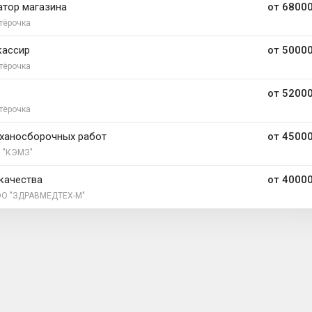
тор магазина
от 68000
тёрочка
кассир
от 50000
тёрочка
от 52000
тёрочка
ханосборочных работ
от 45000
 "КЭМЗ"
качества
от 40000
О "ЗДРАВМЕДТЕХ-М"