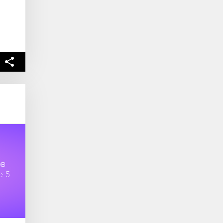
ов
е 5