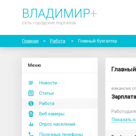
ВЛАДИМИР
+
сеть городских порталов
Главная
>
Работа
>
Главный бухгалтер
М
еню
Главный
Новости
вакансия от
Статьи
Зарплата
Работа
Работодат
Веб камеры
Показать к
Опрос населения
Полезные телефоны