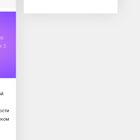
ов
е 5
ой
ости
ском
и