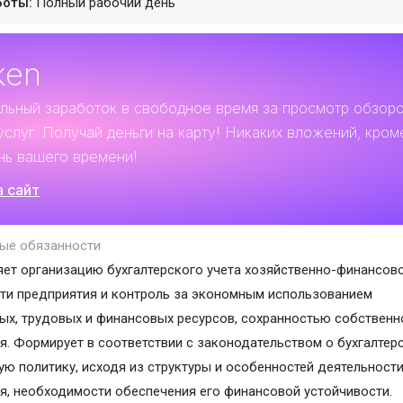
боты:
Полный рабочий день
ken
льный заработок
в свободное время за просмотр обзор
услуг. Получай деньги на карту! Никаких вложений, кром
нь вашего времени!
а сайт
ые обязанности
ет организацию бухгалтерского учета хозяйственно-финансов
ти предприятия и контроль за экономным использованием
ых, трудовых и финансовых ресурсов, сохранностью собственн
я. Формирует в соответствии с законодательством о бухгалтер
ную политику, исходя из структуры и особенностей деятельност
я, необходимости обеспечения его финансовой устойчивости.