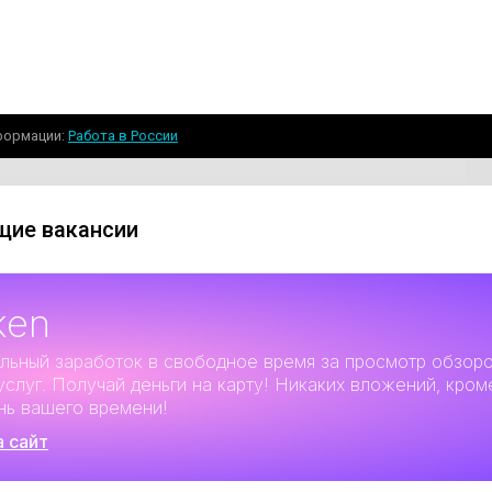
формации
Работа в России
ие вакансии
ken
льный заработок
в свободное время за просмотр обзор
услуг. Получай деньги на карту! Никаких вложений, кром
нь вашего времени!
а сайт