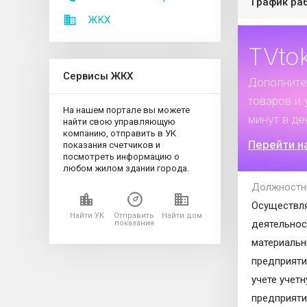
График ра
ЖКХ
TVto
Сервисы ЖКХ
Дополните
товаров и 
На нашем портале вы можете
минут в де
найти свою управляющую
компанию, отправить в УК
Перейти н
показания счетчиков и
посмотреть информацию о
любом жилом здании города.
Должностн
Осуществля
Найти УК
Отправить
Найти дом
деятельнос
показания
материальн
предприяти
учете учет
предприяти