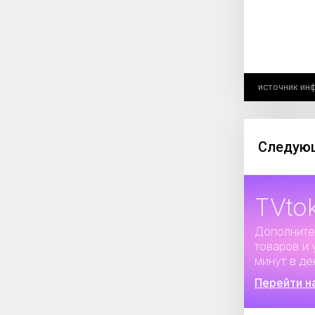
источник ин
Следующ
TVto
Дополните
товаров и 
минут в де
Перейти н