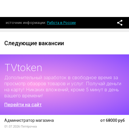
источник информации
Работа в России
Следующие вакансии
TVtoken
Дополнительный заработок
в свободное время за
просмотр обзоров товаров и услуг. Получай деньги
на карту! Никаких вложений, кроме 5 минут в день
вашего времени!
Перейти на сайт
Администратор магазина
от 68000 руб
01.07.2026
Пятёрочка