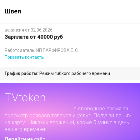
Швея
вакансия от 02.06.2026
Зарплата от 40000 руб
Работодатель: ИП ПАРФИРОВА Е. С.
Показать контакты
График работы:
Режим гибкого рабочего времени
TVtoken
Дополнительный заработок
в свободное время за
просмотр обзоров товаров и услуг. Получай деньги
на карту! Никаких вложений, кроме 5 минут в день
вашего времени!
Перейти на сайт