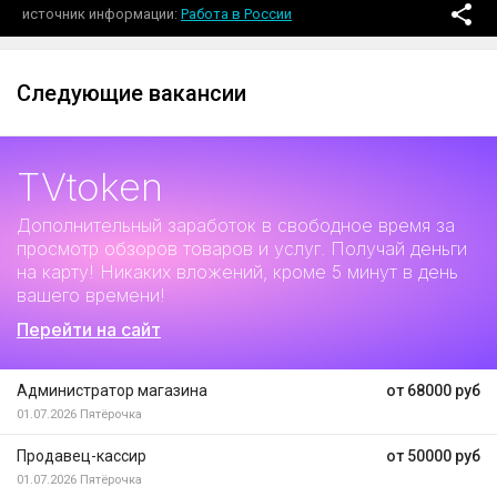
источник информации
Работа в России
Следующие вакансии
TVtoken
Дополнительный заработок
в свободное время за
просмотр обзоров товаров и услуг. Получай деньги
на карту! Никаких вложений, кроме 5 минут в день
вашего времени!
Перейти на сайт
Администратор магазина
от 68000 руб
01.07.2026
Пятёрочка
Продавец-кассир
от 50000 руб
01.07.2026
Пятёрочка