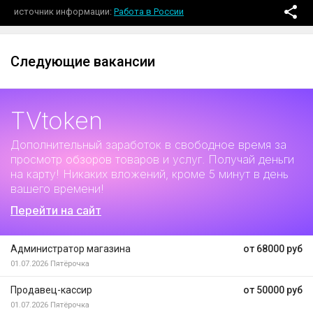
источник информации
Работа в России
Следующие вакансии
TVtoken
Дополнительный заработок
в свободное время за
просмотр обзоров товаров и услуг. Получай деньги
на карту! Никаких вложений, кроме 5 минут в день
вашего времени!
Перейти на сайт
Администратор магазина
от 68000 руб
01.07.2026
Пятёрочка
Продавец-кассир
от 50000 руб
01.07.2026
Пятёрочка