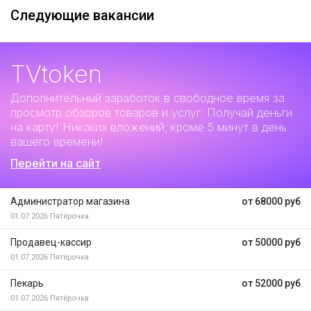
Следующие вакансии
TVtoken
Дополнительный заработок
в свободное время за
просмотр обзоров товаров и услуг. Получай деньги
на карту! Никаких вложений, кроме 5 минут в день
вашего времени!
Перейти на сайт
Администратор магазина
от 68000 руб
01.07.2026
Пятёрочка
Продавец-кассир
от 50000 руб
01.07.2026
Пятёрочка
Пекарь
от 52000 руб
01.07.2026
Пятёрочка