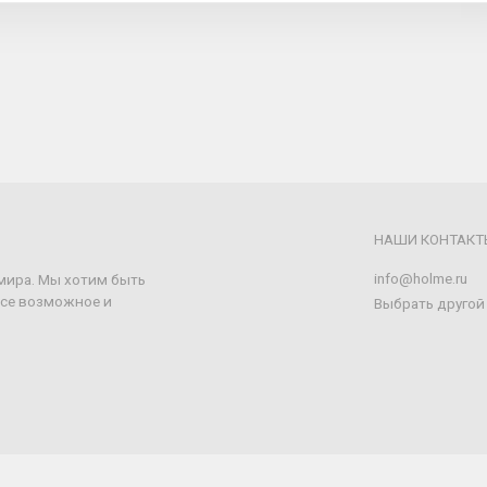
НАШИ КОНТАКТ
info@holme.ru
имира. Мы хотим быть
все возможное и
Выбрать другой
HOLME • 2016 - 2026