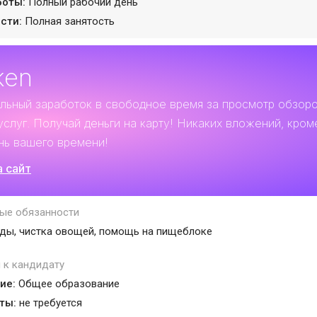
боты:
Полный рабочий день
сти:
Полная занятость
ken
льный заработок
в свободное время за просмотр обзор
услуг. Получай деньги на карту! Никаких вложений, кром
нь вашего времени!
а сайт
ые обязанности
ды, чистка овощей, помощь на пищеблоке
 к кандидату
ие:
Общее образование
ты:
не требуется