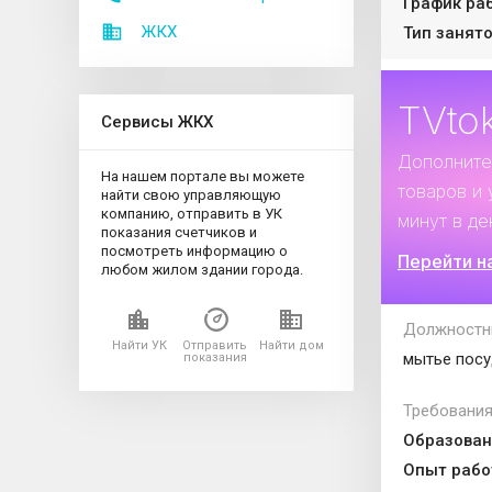
График ра
ЖКХ
Тип занято
TVto
Сервисы ЖКХ
Дополните
На нашем портале вы можете
товаров и 
найти свою управляющую
компанию, отправить в УК
минут в де
показания счетчиков и
посмотреть информацию о
Перейти н
любом жилом здании города.
Должностн
Найти УК
Отправить
Найти дом
мытье посу
показания
Требования
Образован
Опыт рабо