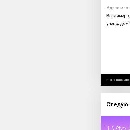
Адрес мест
Владимирск
улица, дом:
источник ин
Следующ
TVto