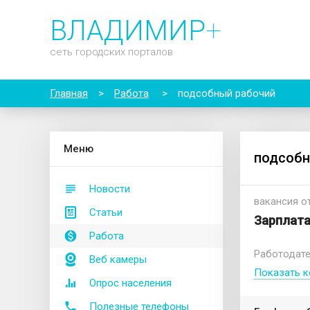
ВЛАДИМИР
+
сеть городских порталов
Главная
>
Работа
>
подсобный рабочий
М
еню
подсобн
Новости
вакансия от
Статьи
Зарплата
Работа
Работодат
Веб камеры
Показать к
Опрос населения
Полезные телефоны