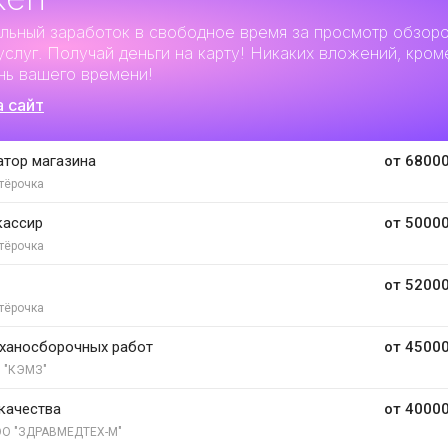
льный заработок
в свободное время за просмотр обзор
услуг. Получай деньги на карту! Никаких вложений, кром
нь вашего времени!
а сайт
тор магазина
от 68000
тёрочка
кассир
от 50000
тёрочка
от 52000
тёрочка
ханосборочных работ
от 45000
 "КЭМЗ"
качества
от 40000
О "ЗДРАВМЕДТЕХ-М"