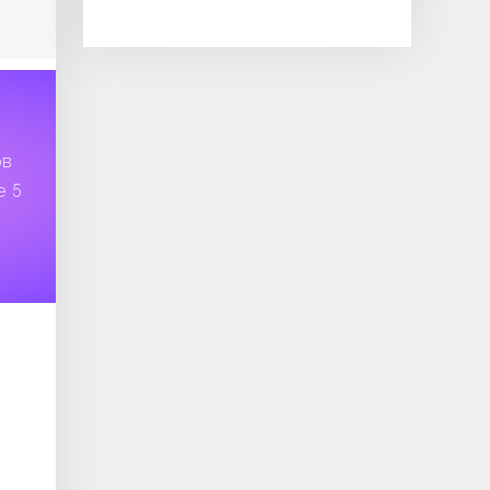
ов
е 5