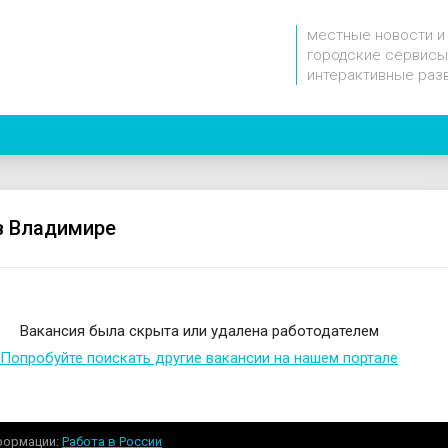
местные новости и
городские сервисы
интерактивные раз
e
в Владимире
Вакансия была скрыта или удалена работодателем
Попробуйте поискать другие вакансии на нашем портале
формации
Работа в России