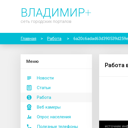
ВЛАДИМИР
+
сеть городских порталов
Главная
>
Работа
>
6a20c6adad63d390539d259
М
еню
Работа 
Новости
Статьи
Работа
Веб камеры
Опрос населения
Полезные телефоны
источник ин