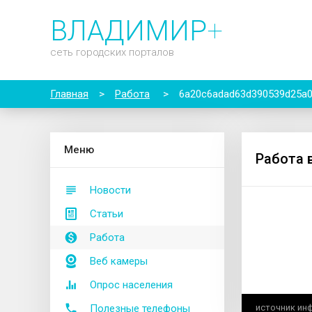
ВЛАДИМИР
+
сеть городских порталов
Главная
>
Работа
>
6a20c6adad63d390539d25a
М
еню
Работа 
Новости
Статьи
Работа
Веб камеры
Опрос населения
Полезные телефоны
источник ин