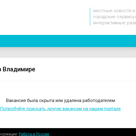
местные новости и
городские сервисы
интерактивные раз
0
в Владимире
Вакансия была скрыта или удалена работодателем
Попробуйте поискать другие вакансии на нашем портале
формации
Работа в России