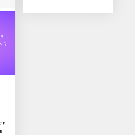
ов
е 5
е и
в.