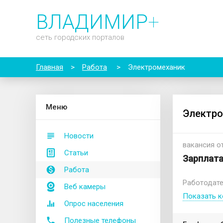
ВЛАДИМИР
+
сеть городских порталов
Главная
>
Работа
>
Электромеханик
М
еню
Электро
Новости
вакансия от
Статьи
Зарплата
Работа
Работодате
Веб камеры
Показать к
Опрос населения
Полезные телефоны