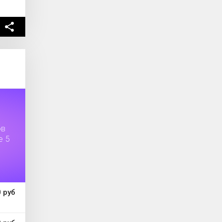
ов
е 5
 руб