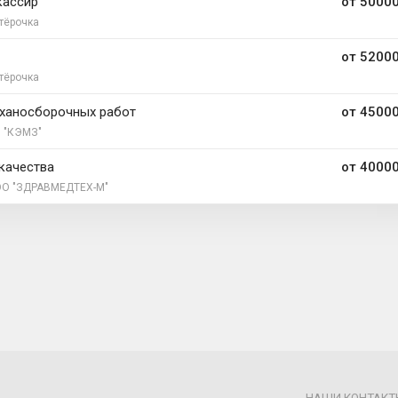
кассир
от 50000
тёрочка
от 52000
тёрочка
ханосборочных работ
от 45000
 "КЭМЗ"
качества
от 40000
О "ЗДРАВМЕДТЕХ-М"
НАШИ КОНТАКТ