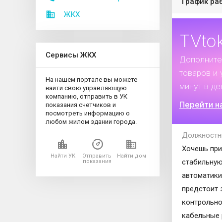
График ра
ЖКХ
TVto
Сервисы ЖКХ
Дополните
товаров и 
На нашем портале вы можете
минут в де
найти свою управляющую
компанию, отправить в УК
Перейти н
показания счетчиков и
посмотреть информацию о
любом жилом здании города.
Должностн
Хочешь при
Найти УК
Отправить
Найти дом
стабильную
показания
автоматики
предстоит 
контрольно
кабельные 