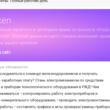
боты:
Полный рабочий день
ken
льный заработок
в свободное время за просмотр обзор
услуг. Получай деньги на карту! Никаких вложений, кром
нь вашего времени!
а сайт
ые обязанности
соединиться к команде железнодорожников и получать
 заработную плату? Стань электромехаником по средствам
 и приборам технологического оборудования в РЖД! Чем
заниматься: • контролировать работу электроприборов и
-измерительного оборудования; • проводить электромонтажны
работы; • составлять графики и акты проверки/замены приборо