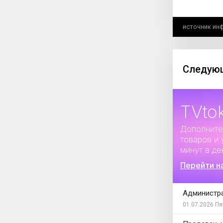
источник ин
Следующ
TVto
Дополните
товаров и 
минут в де
Перейти н
Администра
01.07.2026
Пя