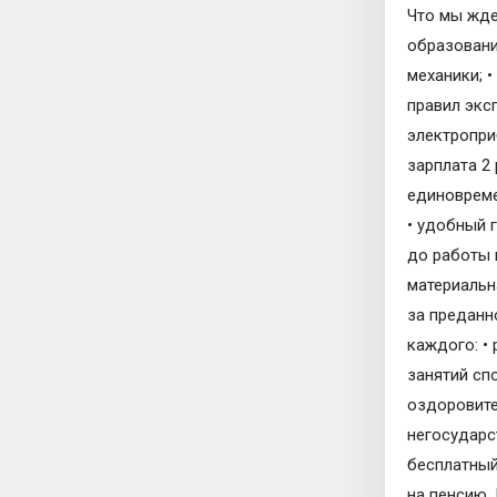
Что мы жде
образование
механики; 
правил экс
электропри
зарплата 2 
единовреме
• удобный г
до работы 
материальн
за преданн
каждого: •
занятий сп
оздоровите
негосударс
бесплатный
на пенсию.