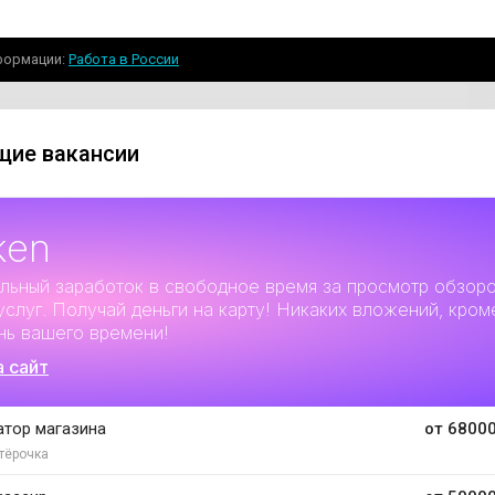
формации
Работа в России
ие вакансии
ken
льный заработок
в свободное время за просмотр обзор
услуг. Получай деньги на карту! Никаких вложений, кром
нь вашего времени!
а сайт
тор магазина
от 68000
тёрочка