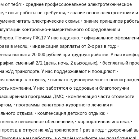
м от тебя: • среднее профессиональное электротехническое
; • опыт работы не требуется; • знание основ электротехники и
• умение читать электрические схемы; • знание принципов работ
плуатации контрольно-измерительного оборудования и
боров. Почему РЖД? У нас надежно: • официальное оформление
раза в месяц; • индексация зарплаты от 2-х раз в год; •
нная выплата 20 000 рублей при трудоустройстве. У нас комфор
рафик: сменный 2/2 (день, ночь, 2 выходных); • бесплатный про
на ж/д транспорте. У нас поддерживают и поощряют: •
ая помощь к отпуску; • выплата единовременного вознагражде
ость компании. У нас заботятся о здоровье и благополучии
 расширенная программа ДМС; • компенсация части стоимости
ортом; • программы санаторно-курортного лечения и
льного отдыха; • компенсация детского отдыха; •
твенное пенсионное обеспечение; • корпоративная ипотека; •
 проезд в отпуск на ж/д транспорте 1 раз в год; • досрочный в
 Приходи к нам работать, а о твоём комфорте мы позаботимся!