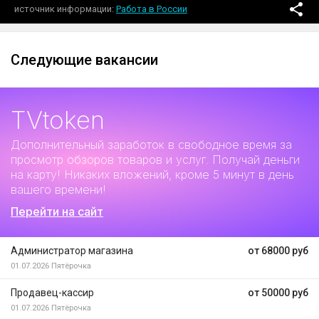
источник информации
Работа в России
Следующие вакансии
TVtoken
Дополнительный заработок
в свободное время за
просмотр обзоров товаров и услуг. Получай деньги
на карту! Никаких вложений, кроме 5 минут в день
вашего времени!
Перейти на сайт
Администратор магазина
от 68000 руб
01.07.2026
Пятёрочка
Продавец-кассир
от 50000 руб
01.07.2026
Пятёрочка