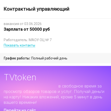
Контрактный управляющий
вакансия от 03.06.2026
Зарплата от 50000 руб
Работодатель: МАОУ ОЦ № 7
Показать контакты
График работы:
Полный рабочий день
TVtoken
Дополнительный заработок
в свободное время за
просмотр обзоров товаров и услуг. Получай деньги
на карту! Никаких вложений, кроме 5 минут в день
вашего времени!
Перейти на сайт