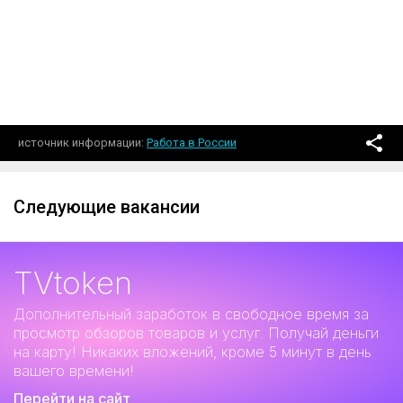
источник информации
Работа в России
Следующие вакансии
TVtoken
Дополнительный заработок
в свободное время за
просмотр обзоров товаров и услуг. Получай деньги
на карту! Никаких вложений, кроме 5 минут в день
вашего времени!
Перейти на сайт