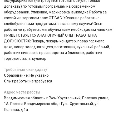
полуфабрикатов (не требуется готовить с нуля, только
допекать) по готовым программам на современном
оборудовании. Упаковка, маркировка, выкладка Работа за
кассой и в торговом зале ОТ ВАС: Желание работать с
хлебобулочными продуктами, остальному научим! Опыт
работы не требуется, мы обучим всем необходимым навыкам
ПРИВЕТСТВУЕТСЯ АНАЛОГИЧНЫЙ ОПЫТ РАБОТЫ НА
ДОЛЖНОСТЯХ: Пекарь, пекарь-кондитер, повар горячего
цеха, повар холодного цеха, заготовщик, кухонный рабочий,
работник пищевого производства и блинопек, работник
торгового зала, кулинар
Требования к кандидату
Образование:
Не указано
Опыт работы:
не требуется
Адрес места работы
Владимирская область, г Гусь-Хрустальный, Полевая улица,
1А, Россия, Владимирская обл, г Гусь-Хрустальный, ул
Полевая, д 1а