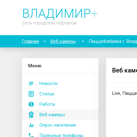
ВЛАДИМИР
+
сеть городских порталов
Главная
>
Веб камеры
>
ПиццаФабрика г. Влад
М
еню
Веб кам
Новости
Live, Пицц
Статьи
Работа
Веб камеры
Опрос населения
Полезные телефоны