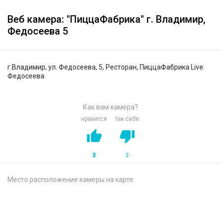
Веб камера: "ПиццаФабрика" г. Владимир,
Федосеева 5
г.Владимир, ул. Федосеева, 5, Ресторан, ПиццаФабрика Live
Федосеева
Как вам камера?
нравится
так себе
3
3
Место расположение камеры на карте: