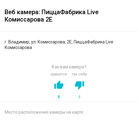
Веб камера: ПиццаФабрика Live
Комиссарова 2Е
г. Владимир, ул. Комиссарова, 2Е, ПиццаФабрика Live
Комиссарова
Как вам камера?
нравится
так себе
5
3
Место расположение камеры на карте: