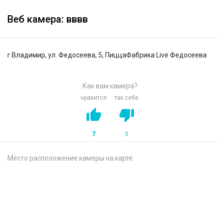
Веб камера: вввв
г.Владимир, ул. Федосеева, 5, ПиццаФабрика Live Федосеева
Как вам камера?
нравится
так себе
7
3
Место расположение камеры на карте: