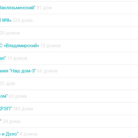
Заклязьменский"
81 дом
П №8»
224 дома
20 домов
С «Владимирский»
10 домов
ал"
19 домов
ния "Наш дом-3"
66 домов
51 дом
дом"
63 дома
ЖРЭП"
183 дома
"
24 дома
 и Дело"
8 домов