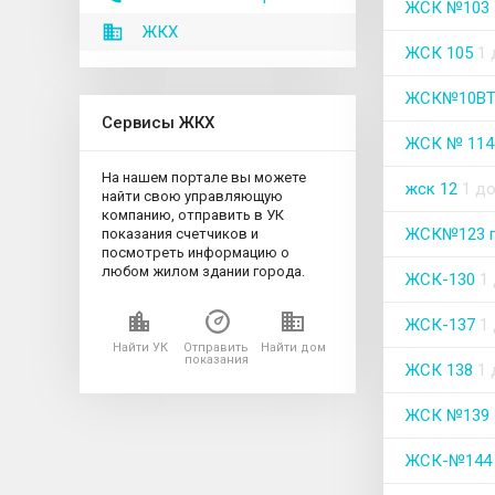
ЖСК №103
ЖКХ
ЖСК 105
1
ЖСК№10ВТ
Сервисы ЖКХ
ЖСК № 114
На нашем портале вы можете
жск 12
1 д
найти свою управляющую
компанию, отправить в УК
ЖСК№123 п
показания счетчиков и
посмотреть информацию о
любом жилом здании города.
ЖСК-130
1
ЖСК-137
1
Найти УК
Отправить
Найти дом
показания
ЖСК 138
1
ЖСК №139
ЖСК-№144