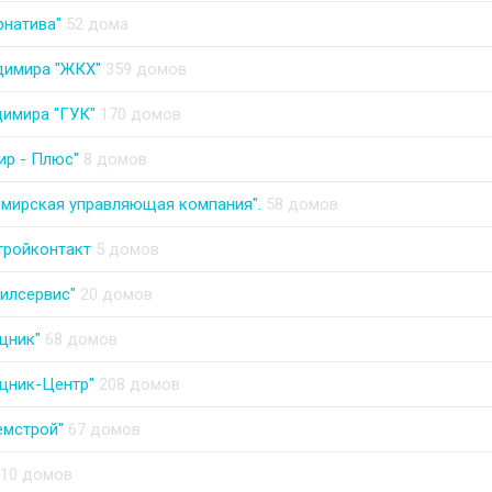
рнатива"
52 дома
димира "ЖКХ"
359 домов
димира "ГУК"
170 домов
ир - Плюс"
8 домов
мирская управляющая компания".
58 домов
тройконтакт
5 домов
илсервис"
20 домов
щник"
68 домов
щник-Центр"
208 домов
емстрой"
67 домов
10 домов