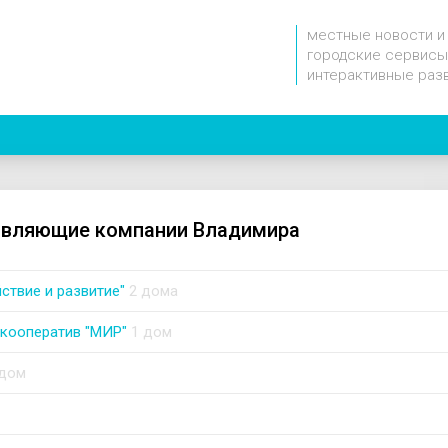
местные новости и
городские сервисы
интерактивные раз
авляющие компании Владимира
ствие и развитие"
2 дома
кооператив "МИР"
1 дом
 дом