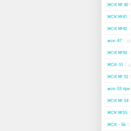
ЖСК № 40
ЖСК №41
1
ЖСК №42
1
жск-47
1 д
ЖСК №50
1
ЖСК-51
1 
ЖСК № 52
жск-53 при
ЖСК № 54
ЖСК №55
1
ЖСК - 56
1