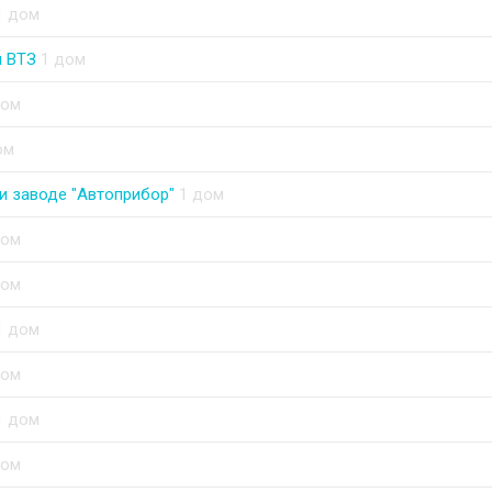
1 дом
и ВТЗ
1 дом
дом
ом
 заводе "Автоприбор"
1 дом
дом
дом
1 дом
дом
1 дом
дом