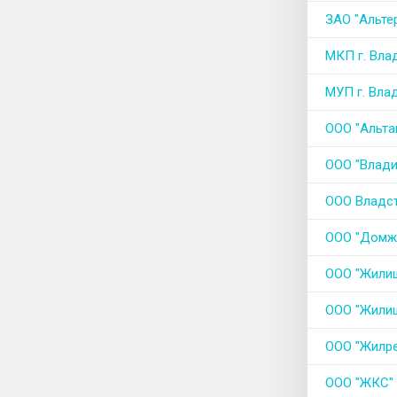
ЗАО "Альте
МКП г. Вла
МУП г. Вла
ООО "Альта
ООО "Влади
ООО Владс
ООО "Домж
ООО "Жили
ООО "Жили
ООО "Жилр
ООО "ЖКС"