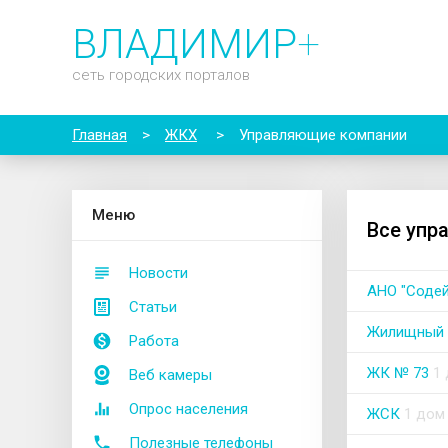
ВЛАДИМИР
+
сеть городских порталов
Главная
>
ЖКХ
>
Управляющие компании
М
еню
Все упр
Новости
АНО "Содей
Статьи
Жилищный 
Работа
ЖК № 73
1
Веб камеры
Опрос населения
ЖСК
1 дом
Полезные телефоны