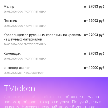
Маляр
от 27093 руб
26.05.2026
ООО "РСУ" Г.ПЕТУШКИ
Плотник
от 27093 руб
26.05.2026
ООО "РСУ" Г.ПЕТУШКИ
Кровельщик по рулонным кровлям и по кровлям
от 27093 руб
из штучных материалов
26.05.2026
ООО "РСУ" Г.ПЕТУШКИ
Каменщик
от 27093 руб
26.05.2026
ООО "РСУ" Г.ПЕТУШКИ
инженер-эколог
от 40000 руб
26.05.2026
МУП " ВОДОКАНАЛ "
TVtoken
Дополнительный заработок
в свободное время за
просмотр обзоров товаров и услуг. Получай деньги
на карту! Никаких вложений, кроме 5 минут в день