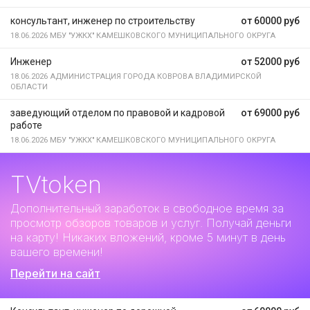
консультант, инженер по строительству
от 60000 руб
18.06.2026
МБУ "УЖКХ" КАМЕШКОВСКОГО МУНИЦИПАЛЬНОГО ОКРУГА
Инженер
от 52000 руб
18.06.2026
АДМИНИСТРАЦИЯ ГОРОДА КОВРОВА ВЛАДИМИРСКОЙ
ОБЛАСТИ
заведующий отделом по правовой и кадровой
от 69000 руб
работе
18.06.2026
МБУ "УЖКХ" КАМЕШКОВСКОГО МУНИЦИПАЛЬНОГО ОКРУГА
TVtoken
Дополнительный заработок
в свободное время за
просмотр обзоров товаров и услуг. Получай деньги
на карту! Никаких вложений, кроме 5 минут в день
вашего времени!
Перейти на сайт