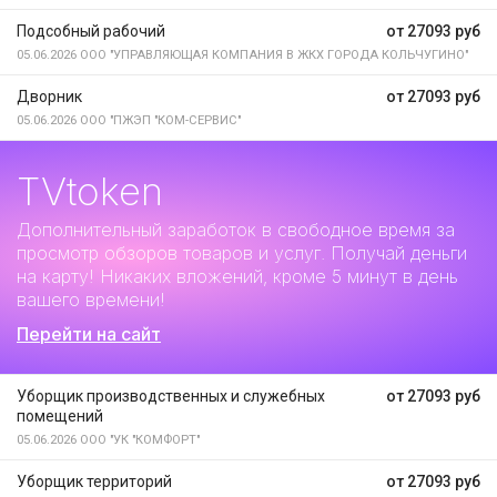
Подсобный рабочий
от 27093 руб
05.06.2026
ООО "УПРАВЛЯЮЩАЯ КОМПАНИЯ В ЖКХ ГОРОДА КОЛЬЧУГИНО"
Дворник
от 27093 руб
05.06.2026
ООО "ПЖЭП "КОМ-СЕРВИС"
TVtoken
Дополнительный заработок
в свободное время за
просмотр обзоров товаров и услуг. Получай деньги
на карту! Никаких вложений, кроме 5 минут в день
вашего времени!
Перейти на сайт
Уборщик производственных и служебных
от 27093 руб
помещений
05.06.2026
ООО "УК "КОМФОРТ"
Уборщик территорий
от 27093 руб