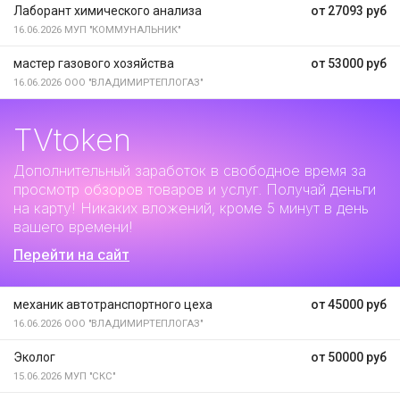
Лаборант химического анализа
от 27093 руб
16.06.2026
МУП "КОММУНАЛЬНИК"
мастер газового хозяйства
от 53000 руб
16.06.2026
ООО "ВЛАДИМИРТЕПЛОГАЗ"
TVtoken
Дополнительный заработок
в свободное время за
просмотр обзоров товаров и услуг. Получай деньги
на карту! Никаких вложений, кроме 5 минут в день
вашего времени!
Перейти на сайт
механик автотранспортного цеха
от 45000 руб
16.06.2026
ООО "ВЛАДИМИРТЕПЛОГАЗ"
Эколог
от 50000 руб
15.06.2026
МУП "СКС"