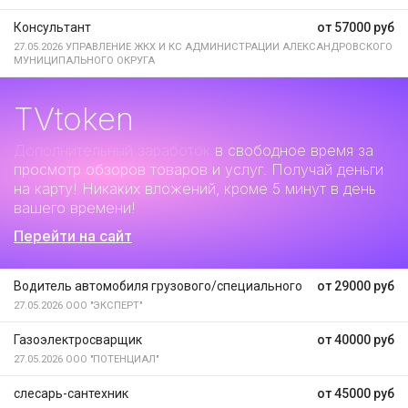
Консультант
от 57000 руб
27.05.2026
УПРАВЛЕНИЕ ЖКХ И КС АДМИНИСТРАЦИИ АЛЕКСАНДРОВСКОГО
МУНИЦИПАЛЬНОГО ОКРУГА
TVtoken
Дополнительный заработок
в свободное время за
просмотр обзоров товаров и услуг. Получай деньги
на карту! Никаких вложений, кроме 5 минут в день
вашего времени!
Перейти на сайт
Водитель автомобиля грузового/специального
от 29000 руб
27.05.2026
ООО "ЭКСПЕРТ"
Газоэлектросварщик
от 40000 руб
27.05.2026
ООО "ПОТЕНЦИАЛ"
слесарь-сантехник
от 45000 руб