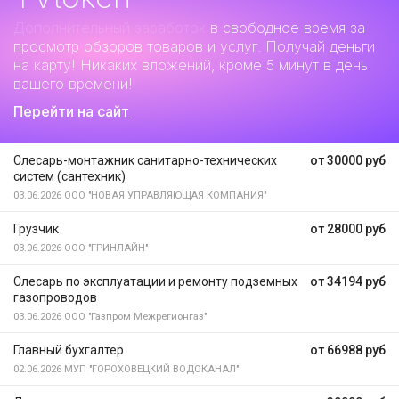
Дополнительный заработок
в свободное время за
просмотр обзоров товаров и услуг. Получай деньги
на карту! Никаких вложений, кроме 5 минут в день
вашего времени!
Перейти на сайт
Слесарь-монтажник санитарно-технических
от 30000 руб
систем (сантехник)
03.06.2026
ООО "НОВАЯ УПРАВЛЯЮЩАЯ КОМПАНИЯ"
Грузчик
от 28000 руб
03.06.2026
ООО "ГРИНЛАЙН"
Слесарь по эксплуатации и ремонту подземных
от 34194 руб
газопроводов
03.06.2026
ООО "Газпром Межрегионгаз"
Главный бухгалтер
от 66988 руб
02.06.2026
МУП "ГОРОХОВЕЦКИЙ ВОДОКАНАЛ"