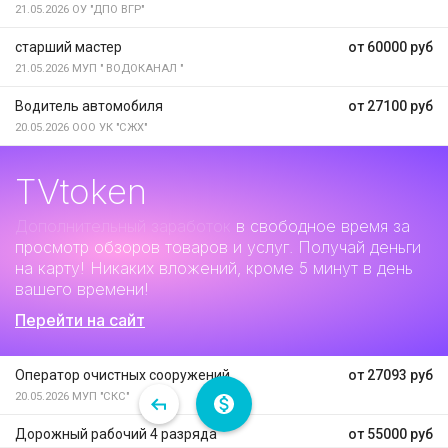
21.05.2026
ОУ "ДПО ВГР"
старший мастер
от 60000 руб
21.05.2026
МУП " ВОДОКАНАЛ "
Водитель автомобиля
от 27100 руб
20.05.2026
ООО УК "СЖХ"
TVtoken
Дополнительный заработок
в свободное время за
просмотр обзоров товаров и услуг. Получай деньги
на карту! Никаких вложений, кроме 5 минут в день
вашего времени!
Перейти на сайт
Оператор очистных сооружений
от 27093 руб
20.05.2026
МУП "СКС"
Дорожный рабочий 4 разряда
от 55000 руб