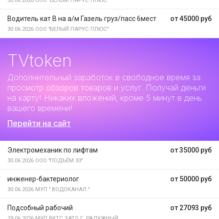
30.06.2026
ООО "БЕЛЫЙ ПАРУС ПЛЮС"
Водитель кат В на а/м Газель груз/пасс 6мест
от 45000 руб
30.06.2026
ООО "БЕЛЫЙ ПАРУС ПЛЮС"
TVtoken
Дополнительный заработок
в свободное время за
просмотр обзоров товаров и услуг. Получай деньги
на карту! Никаких вложений, кроме 5 минут в день
вашего времени!
Перейти на сайт
Электромеханик по лифтам
от 35000 руб
30.06.2026
ООО "ПОДЪЁМ 33"
инженер-бактериолог
от 50000 руб
30.06.2026
МУП " ВОДОКАНАЛ "
Подсобный рабочий
от 27093 руб
29.06.2026
МУП ВКТС ЗАТО Г. РАДУЖНЫЙ