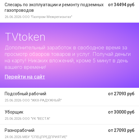
Слесарь по эксплуатации и ремонту подземных
от 34494 руб
газопроводов
26.06.2026
ООО "Газпром Межрегионгаз"
TVtoken
Дополнительный заработок
в свободное время за
просмотр обзоров товаров и услуг. Получай деньги
на карту! Никаких вложений, кроме 5 минут в день
вашего времени!
Перейти на сайт
Подсобный рабочий
от 27093 руб
25.06.2026
ООО "ЖКХ-РАДУЖНЫЙ"
Уборщик
от 30000 руб
25.06.2026
ООО "УК "ВЕСТА"
Разнорабочий
от 27093 руб
24.06.2026
МБУ "СПЕЦПРЕДПРИЯТИЕ"