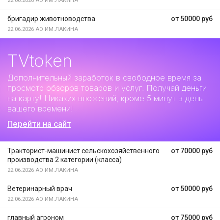
22.06.2026
АО ИМ.ЛАКИНА
бригадир животноводства
от 50000 руб
22.06.2026
АО ИМ.ЛАКИНА
TVtoken
Дополнительный заработок
в свободное время за
просмотр обзоров товаров и услуг. Получай деньги
на карту! Никаких вложений, кроме 5 минут в день
вашего времени!
Перейти на сайт
Тракторист-машинист сельскохозяйственного
от 70000 руб
производства 2 категории (класса)
22.06.2026
АО ИМ.ЛАКИНА
Ветеринарный врач
от 50000 руб
22.06.2026
АО ИМ.ЛАКИНА
главный агроном
от 75000 руб