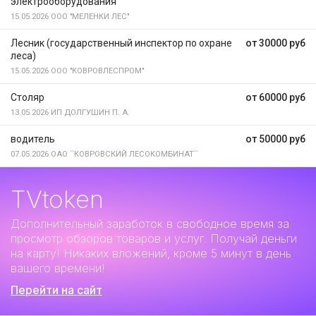
электрооборудования
15.05.2026
ООО "МЕЛЕНКИ ЛЕС"
Лесник (государственный инспектор по охране
от 30000 руб
леса)
15.05.2026
ООО "КОВРОВЛЕСПРОМ"
Столяр
от 60000 руб
13.05.2026
ИП ДОЛГУШИН П. А.
водитель
от 50000 руб
07.05.2026
ОАО ``КОВРОВСКИЙ ЛЕСОКОМБИНАТ``
TVtoken
Дополнительный заработок
в свободное время за
просмотр обзоров товаров и услуг. Получай деньги
на карту! Никаких вложений, кроме 5 минут в день
вашего времени!
Перейти на сайт