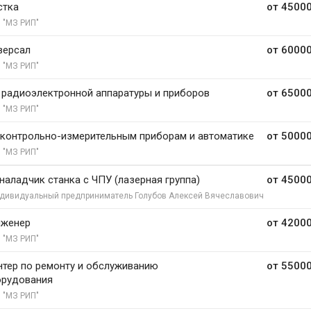
стка
от 45000
 "МЗ РИП"
версал
от 60000
 "МЗ РИП"
радиоэлектронной аппаратуры и приборов
от 65000
 "МЗ РИП"
 контрольно-измерительным приборам и автоматике
от 50000
 "МЗ РИП"
 наладчик станка с ЧПУ (лазерная группа)
от 45000
дивидуальный предприниматель Голубов Алексей Вячеславович
нженер
от 42000
 "МЗ РИП"
тер по ремонту и обслуживанию
от 55000
орудования
 "МЗ РИП"