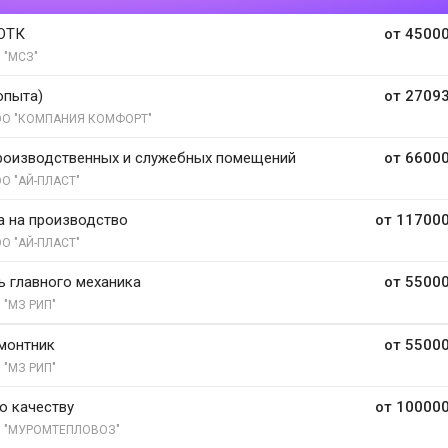
 ОТК
от 45000
 "МСЗ"
опыта)
от 27093
О "КОМПАНИЯ КОМФОРТ"
роизводственных и служебных помещений
от 66000
О "АЙ-ПЛАСТ"
а на производство
от 117000
О "АЙ-ПЛАСТ"
ь главного механика
от 55000
 "МЗ РИП"
монтник
от 55000
 "МЗ РИП"
о качеству
от 100000
 "МУРОМТЕПЛОВОЗ"