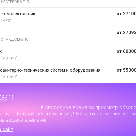
 НЕСТЕРОВА Г. П.
-комплектовщик
от 27100
 "МРЗ"
от 27093
О "МКД-СЕРВИС"
к
от 60000
 "МЗ РИП"
санитарно-технических систем и оборудования
от 55000
 "МЗ РИП"
ken
льный заработок
в свободное время за просмотр обзор
услуг. Получай деньги на карту! Никаких вложений, кром
нь вашего времени!
а сайт