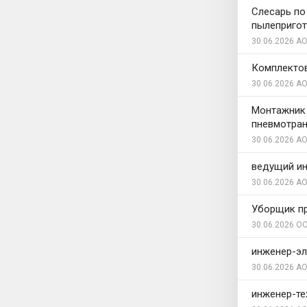
Слесарь по
пылепригот
30.06.2026
АО
Комплекто
30.06.2026
АО
Монтажник 
пневмотран
30.06.2026
АО
ведущий и
30.06.2026
АО
Уборщик п
30.06.2026
ОО
инженер-эл
30.06.2026
АО
инженер-те