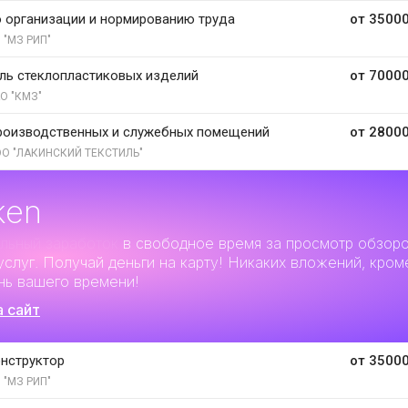
 организации и нормированию труда
от 35000
 "МЗ РИП"
ль стеклопластиковых изделий
от 70000
О "КМЗ"
роизводственных и служебных помещений
от 28000
О "ЛАКИНСКИЙ ТЕКСТИЛЬ"
ken
льный заработок
в свободное время за просмотр обзор
услуг. Получай деньги на карту! Никаких вложений, кром
нь вашего времени!
а сайт
нструктор
от 35000
 "МЗ РИП"