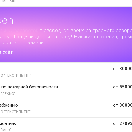
 "МЗ РИП"
ken
льный заработок
в свободное время за просмотр обзор
услуг. Получай деньги на карту! Никаких вложений, кром
нь вашего времени!
а сайт
от 30000
О "ТЕКСТИЛЬ ТНТ"
 по пожарной безопасности
от 85000
 "ЛЕККО"
набжению
от 30000
О "ТЕКСТИЛЬ ТНТ"
монтник
от 27093
 "МПЗ"