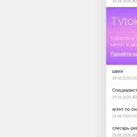
30.06.2026
АО
TVto
Дополните
товаров и 
минут в де
Перейти н
швея
29.06.2026
ОО
Специалист
29.06.2026
АО
агент по с
29.06.2026
ОО
слесарь-ре
29.06.2026
АО