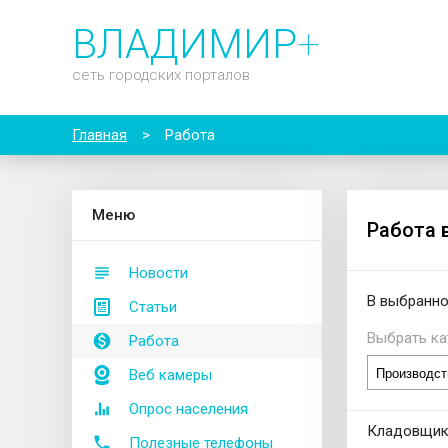
ВЛАДИМИР
+
сеть городских порталов
Главная
>
Работа
М
еню
Работа 
Новости
В выбранно
Статьи
Выбрать ка
Работа
Веб камеры
Опрос населения
Кладовщи
Полезные телефоны