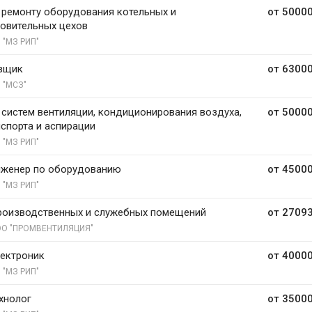
 ремонту оборудования котельных и
от 50000
овительных цехов
 "МЗ РИП"
вщик
от 63000
 "МСЗ"
систем вентиляции, кондиционирования воздуха,
от 50000
спорта и аспирации
 "МЗ РИП"
нженер по оборудованию
от 45000
 "МЗ РИП"
роизводственных и служебных помещений
от 27093
О "ПРОМВЕНТИЛЯЦИЯ"
ектроник
от 40000
 "МЗ РИП"
хнолог
от 35000