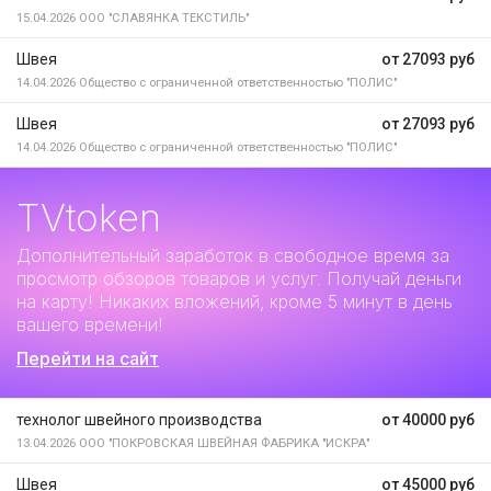
15.04.2026
ООО "СЛАВЯНКА ТЕКСТИЛЬ"
Швея
от 27093 руб
14.04.2026
Общество с ограниченной ответственностью "ПОЛИС"
Швея
от 27093 руб
14.04.2026
Общество с ограниченной ответственностью "ПОЛИС"
TVtoken
Дополнительный заработок
в свободное время за
просмотр обзоров товаров и услуг. Получай деньги
на карту! Никаких вложений, кроме 5 минут в день
вашего времени!
Перейти на сайт
технолог швейного производства
от 40000 руб
13.04.2026
ООО "ПОКРОВСКАЯ ШВЕЙНАЯ ФАБРИКА "ИСКРА"
Швея
от 45000 руб