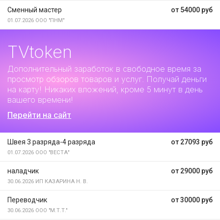
Сменный мастер
от 54000 руб
01.07.2026
ООО "ПНМ"
TVtoken
Дополнительный заработок
в свободное время за
просмотр обзоров товаров и услуг. Получай деньги
на карту! Никаких вложений, кроме 5 минут в день
вашего времени!
Перейти на сайт
Швея 3 разряда-4 разряда
от 27093 руб
01.07.2026
ООО "ВЕСТА"
наладчик
от 29000 руб
30.06.2026
ИП КАЗАРИНА Н. В.
Переводчик
от 30000 руб
30.06.2026
ООО "М.Т.Т."