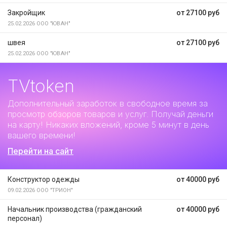
Закройщик
от 27100 руб
25.02.2026
ООО "ЮВАН"
швея
от 27100 руб
25.02.2026
ООО "ЮВАН"
TVtoken
Дополнительный заработок
в свободное время за
просмотр обзоров товаров и услуг. Получай деньги
на карту! Никаких вложений, кроме 5 минут в день
вашего времени!
Перейти на сайт
Конструктор одежды
от 40000 руб
09.02.2026
ООО "ТРИОН"
Начальник производства (гражданский
от 40000 руб
персонал)