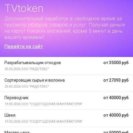
TVtoken
Дополнительный заработок
в свободное время за
просмотр обзоров товаров и услуг. Получай деньги
на карту! Никаких вложений, кроме 5 минут в день
вашего времени!
Перейти на сайт
Разрабатывальщик отходов
от 35000 руб
25.05.2026
ООО "РАДОТЕКС"
Сортировщик сырья и волокна
от 27093 руб
25.05.2026
ООО "РАДОТЕКС"
Переводчик
от 40000 руб
19.05.2026
ООО "СУДОГОДСКАЯ МАНУФАКТУРА"
Швея
от 40000 руб
19.05.2026
ООО "СУДОГОДСКАЯ МАНУФАКТУРА"
Мастер цеха
от 50000 руб