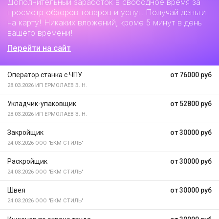
Дополнительный заработок
в свободное время за
просмотр обзоров товаров и услуг. Получай деньги
на карту! Никаких вложений, кроме 5 минут в день
вашего времени!
Перейти на сайт
Оператор станка с ЧПУ
от 76000 руб
28.03.2026
ИП ЕРМОЛАЕВ З. Н.
Укладчик-упаковщик
от 52800 руб
28.03.2026
ИП ЕРМОЛАЕВ З. Н.
Закройщик
от 30000 руб
24.03.2026
ООО "БКМ СТИЛЬ"
Раскройщик
от 30000 руб
24.03.2026
ООО "БКМ СТИЛЬ"
Швея
от 30000 руб
24.03.2026
ООО "БКМ СТИЛЬ"