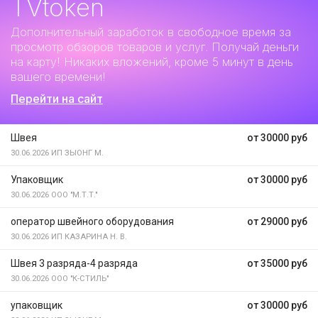
TVtoken
Дополнительный заработок
в свободное время за
просмотр обзоров товаров и услуг. Получай деньги
на карту! Никаких вложений, кроме 5 минут в день
вашего времени!
Перейти на сайт
Швея
от 30000 руб
30.06.2026
ИП ЗЫОНГ М.
Упаковщик
от 30000 руб
30.06.2026
ООО "М.Т.Т."
оператор швейного оборудования
от 29000 руб
30.06.2026
ИП КАЗАРИНА Н. В.
Швея 3 разряда-4 разряда
от 35000 руб
30.06.2026
ООО "К-СТИЛЬ"
упаковщик
от 30000 руб