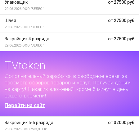
Упаковщик
от 27500 руб
29.06.2026
ООО "ВЕЛЕС"
Швея
от 27500 руб
29.06.2026
ООО "ВЕЛЕС"
Закройщик 4 разряда
от 27500 руб
29.06.2026
ООО "ВЕЛЕС"
TVtoken
Дополнительный заработок
в свободное время за
просмотр обзоров товаров и услуг. Получай деньги
на карту! Никаких вложений, кроме 5 минут в день
вашего времени!
Перейти на сайт
Закройщик 5-6 разряда
от 32000 руб
25.06.2026
ООО "МОДТЕК"