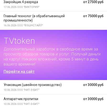
Закройщик 4 разряда
от 27500 руб
17.06.2026
ООО "ВИКТОРИЯ"
Главный технолог (в обрабатывающей
от 75000 руб
промышленности)
16.06.2026
ООО "ФЭШНСТАЙЛ"
TVtoken
Дополнительный заработок
в свободное время за
просмотр обзоров товаров и услуг. Получай деньги
на карту! Никаких вложений, кроме 5 минут в день
вашего времени!
Перейти на сайт
Упаковщик (швейное производство)
от 30000 руб
10.06.2026
ООО "НИТ-Э-БИТ"
Аппаратчик пропитки
от 30000 руб
10.06.2026
ООО "НИТ-Э-БИТ"