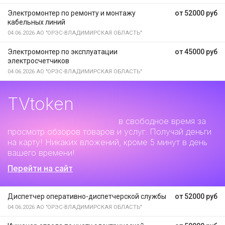
Электромонтер по ремонту и монтажу
от 52000 руб
кабельных линий
04.06.2026
АО "ОРЭС-ВЛАДИМИРСКАЯ ОБЛАСТЬ"
Электромонтер по эксплуатации
от 45000 руб
электросчетчиков
04.06.2026
АО "ОРЭС-ВЛАДИМИРСКАЯ ОБЛАСТЬ"
TVtoken
Дополнительный заработок
в свободное время за
просмотр обзоров товаров и услуг. Получай деньги
на карту! Никаких вложений, кроме 5 минут в день
вашего времени!
Перейти на сайт
Диспетчер оперативно-диспетчерской службы
от 52000 руб
04.06.2026
АО "ОРЭС-ВЛАДИМИРСКАЯ ОБЛАСТЬ"