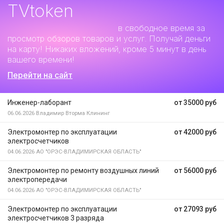
TVtoken
Дополнительный заработок
в свободное время за
просмотр обзоров товаров и услуг. Получай деньги
на карту! Никаких вложений, кроме 5 минут в день
вашего времени!
Перейти на сайт
Инженер-лаборант
от 35000 руб
06.06.2026
Владимир Вторма Клининг
Электромонтер по эксплуатации
от 42000 руб
электросчетчиков
04.06.2026
АО "ОРЭС-ВЛАДИМИРСКАЯ ОБЛАСТЬ"
Электромонтер по ремонту воздушных линий
от 56000 руб
электропередачи
04.06.2026
АО "ОРЭС-ВЛАДИМИРСКАЯ ОБЛАСТЬ"
Электромонтер по эксплуатации
от 27093 руб
электросчетчиков 3 разряда