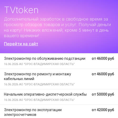
TVtoken
Дополнительный заработок
в свободное время за
просмотр обзоров товаров и услуг. Получай деньги
на карту! Никаких вложений, кроме 5 минут в день
вашего времени!
Перейти на сайт
Электромонтер по обслуживанию подстанции
от 46000 руб
16.06.2026
АО "ОРЭС-ВЛАДИМИРСКАЯ ОБЛАСТЬ"
Электромонтер по ремонту и монтажу
от 46000 руб
кабельных линий
16.06.2026
АО "ОРЭС-ВЛАДИМИРСКАЯ ОБЛАСТЬ"
Начальник оперативно-диспетчерской службы
от 50000 руб
16.06.2026
АО "ОРЭС-ВЛАДИМИРСКАЯ ОБЛАСТЬ"
Электромонтер по эксплуатации
от 42000 руб
электросчетчиков