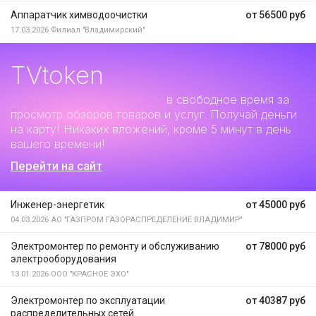
Аппаратчик химводоочистки
от 56500 руб
17.03.2026
Филиал "Владимирский"
TVtoken
Дополнительный заработок
в свободное время за
просмотр обзоров товаров и услуг. Получай деньги
на карту! Никаких вложений, кроме 5 минут в день
вашего времени!
Перейти на сайт
Инженер-энергетик
от 45000 руб
04.03.2026
АО "ГАЗПРОМ ГАЗОРАСПРЕДЕЛЕНИЕ ВЛАДИМИР"
Электромонтер по ремонту и обслуживанию
от 78000 руб
электрооборудования
13.01.2026
ООО "КРАСНОЕ ЭХО"
Электромонтер по эксплуатации
от 40387 руб
распределительных сетей