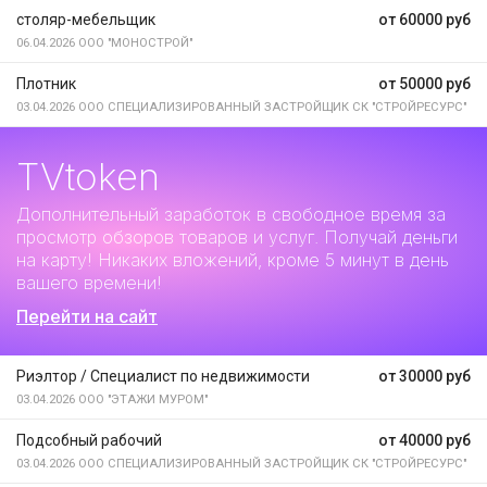
столяр-мебельщик
от 60000 руб
06.04.2026
ООО "МОНОСТРОЙ"
Плотник
от 50000 руб
03.04.2026
ООО СПЕЦИАЛИЗИРОВАННЫЙ ЗАСТРОЙЩИК СК "СТРОЙРЕСУРС"
TVtoken
Дополнительный заработок
в свободное время за
просмотр обзоров товаров и услуг. Получай деньги
на карту! Никаких вложений, кроме 5 минут в день
вашего времени!
Перейти на сайт
Риэлтор / Специалист по недвижимости
от 30000 руб
03.04.2026
ООО "ЭТАЖИ МУРОМ"
Подсобный рабочий
от 40000 руб
03.04.2026
ООО СПЕЦИАЛИЗИРОВАННЫЙ ЗАСТРОЙЩИК СК "СТРОЙРЕСУРС"