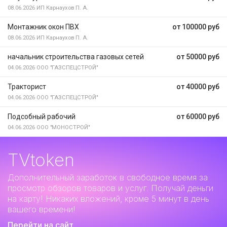
08.06.2026
ИП Карнаухов П. А.
Монтажник окон ПВХ
от 100000 руб
08.06.2026
ИП Карнаухов П. А.
начальник строительства газовых сетей
от 50000 руб
04.06.2026
ООО "ГАЗСПЕЦСТРОЙ"
Тракторист
от 40000 руб
04.06.2026
ООО "ГАЗСПЕЦСТРОЙ"
Подсобный рабочий
от 60000 руб
04.06.2026
ООО "МОНОСТРОЙ"
TVtoken
Дополнительный заработок
в свободное время за
просмотр обзоров товаров и услуг. Получай деньги
на карту! Никаких вложений, кроме 5 минут в день
вашего времени!
Перейти на сайт