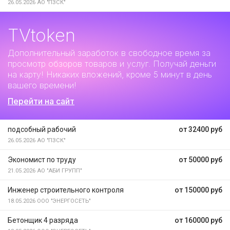
26.05.2026
АО "ПЗСК"
TVtoken
Дополнительный заработок
в свободное время за
просмотр обзоров товаров и услуг. Получай деньги
на карту! Никаких вложений, кроме 5 минут в день
вашего времени!
Перейти на сайт
подсобный рабочий
от 32400 руб
26.05.2026
АО "ПЗСК"
Экономист по труду
от 50000 руб
21.05.2026
АО "АБИ ГРУПП"
Инженер строительного контроля
от 150000 руб
18.05.2026
ООО "ЭНЕРГОСЕТЬ"
Бетонщик 4 разряда
от 160000 руб