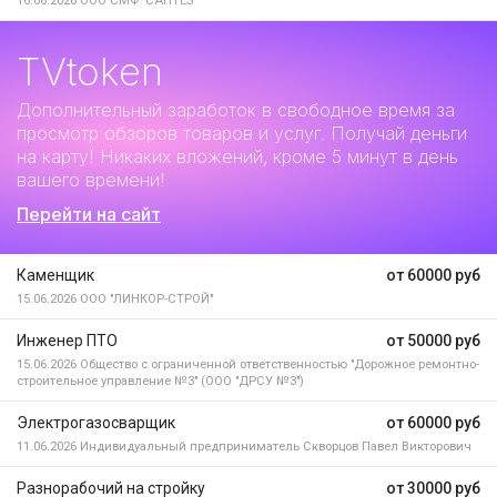
16.06.2026
ООО СМФ "САНТЕЗ"
TVtoken
Дополнительный заработок
в свободное время за
просмотр обзоров товаров и услуг. Получай деньги
на карту! Никаких вложений, кроме 5 минут в день
вашего времени!
Перейти на сайт
Каменщик
от 60000 руб
15.06.2026
ООО "ЛИНКОР-СТРОЙ"
Инженер ПТО
от 50000 руб
15.06.2026
Общество с ограниченной ответственностью "Дорожное ремонтно-
строительное управление №3" (ООО "ДРСУ №3")
Электрогазосварщик
от 60000 руб
11.06.2026
Индивидуальный предприниматель Скворцов Павел Викторович
Разнорабочий на стройку
от 30000 руб