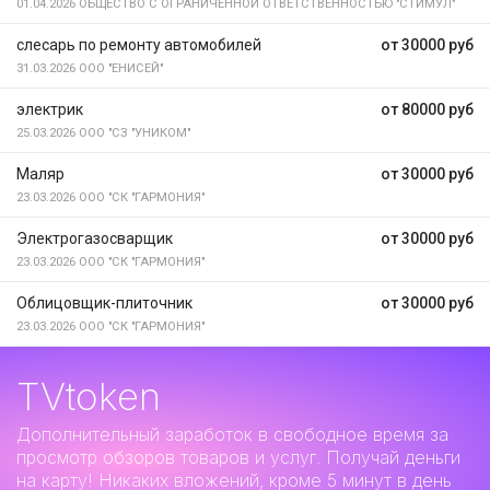
01.04.2026
ОБЩЕСТВО С ОГРАНИЧЕННОЙ ОТВЕТСТВЕННОСТЬЮ "СТИМУЛ"
слесарь по ремонту автомобилей
от 30000 руб
31.03.2026
ООО "ЕНИСЕЙ"
электрик
от 80000 руб
25.03.2026
ООО "СЗ "УНИКОМ"
Маляр
от 30000 руб
23.03.2026
ООО "СК "ГАРМОНИЯ"
Электрогазосварщик
от 30000 руб
23.03.2026
ООО "СК "ГАРМОНИЯ"
Облицовщик-плиточник
от 30000 руб
23.03.2026
ООО "СК "ГАРМОНИЯ"
TVtoken
Дополнительный заработок
в свободное время за
просмотр обзоров товаров и услуг. Получай деньги
на карту! Никаких вложений, кроме 5 минут в день