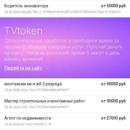
Водитель экскаватора
от 50000 руб
23.06.2026
ОБЩЕСТВО С ОГРАНИЧЕННОЙ ОТВЕТСТВЕННОСТЬЮ "СТИМУЛ"
TVtoken
Дополнительный заработок
в свободное время за
просмотр обзоров товаров и услуг. Получай деньги
на карту! Никаких вложений, кроме 5 минут в день
вашего времени!
Перейти на сайт
монтажник мк и жб 3 разряда
от 90000 руб
23.06.2026
ООО "О2-СТРОЙИНЖИНИРИНГ"
Мастер строительных и монтажных работ
от 90000 руб
23.06.2026
ООО "О2-СТРОЙИНЖИНИРИНГ"
Агент по недвижимости
от 27093 руб
22.06.2026
ИП КОСТИКОВ С. В.