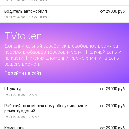
19.01.2026
ООО "ЗАРЯ ПЛЮС"
Водитель автомобиля
от 29000 руб
19.01.2026
ООО "ЗАРЯ ПЛЮС"
TVtoken
Дополнительный заработок
в свободное время за
просмотр обзоров товаров и услуг. Получай деньги
на карту! Никаких вложений, кроме 5 минут в день
вашего времени!
Перейти на сайт
Штукатур
от 29000 руб
19.01.2026
ООО "ЗАРЯ"
Рабочий по комплексному обслуживанию и
от 29000 руб
ремонту зданий
19.01.2026
ООО "ЗАРЯ"
Каменщик
от 29000 руб