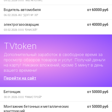
09.02.2026
ООО "МЕГАПОЛИС"
Водитель автомобиля
от 60000 руб
06.02.2026
АО "ДЭП № 33"
электрогазосварщик
от 40000 руб
03.02.2026
ООО "ЕНИСЕЙ"
TVtoken
Дополнительный заработок
в свободное время за
просмотр обзоров товаров и услуг. Получай деньги
на карту! Никаких вложений, кроме 5 минут в день
вашего времени!
Перейти на сайт
Бетонщик
от 50000 руб
30.01.2026
ООО "РАМСТРОЙ"
Монтажник бетонных и металлических
от 50000 руб
конструкций